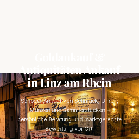
Goldankauf &
Antiquitäten Ankauf
in Linz am Rhein
Seriöser Ankauf von Schmuck, Uhren,
Münzen und Sammlerstücken –
persönliche Beratung und marktgerechte
Bewertung vor Ort.